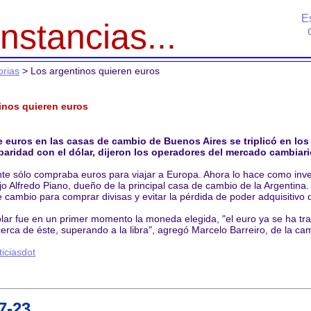
E
nstancias...
orias
> Los argentinos quieren euros
inos quieren euros
e euros en las casas de cambio de Buenos Aires se triplicó en lo
paridad con el dólar, dijeron los operadores del mercado cambiari
nte sólo compraba euros para viajar a Europa. Ahora lo hace como inve
jo Alfredo Piano, dueño de la principal casa de cambio de la Argentina
 cambio para comprar divisas y evitar la pérdida de poder adquisitivo d
dólar fue en un primer momento la moneda elegida, "el euro ya se ha 
cerca de éste, superando a la libra", agregó Marcelo Barreiro, de la 
ticiasdot
7-23