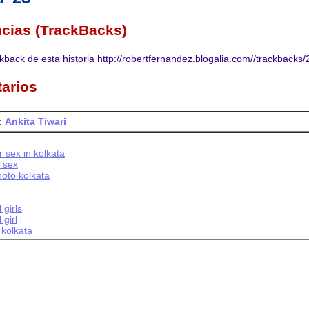
cias (TrackBacks)
kback de esta historia http://robertfernandez.blogalia.com//trackbacks
arios
:
Ankita Tiwari
or sex in kolkata
l sex
photo kolkata
 girls
 girl
n kolkata