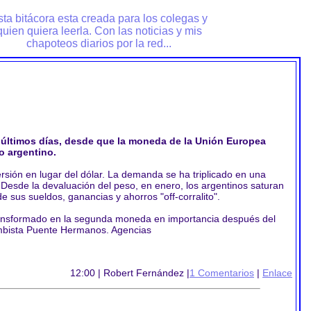
sta bitácora esta creada para los colegas y
quien quiera leerla. Con las noticias y mis
chapoteos diarios por la red...
s últimos días, desde que la moneda de la Unión Europea
o argentino.
rsión en lugar del dólar. La demanda se ha triplicado en una
. Desde la devaluación del peso, en enero, los argentinos saturan
e sus sueldos, ganancias y ahorros "off-corralito".
transformado en la segunda moneda en importancia después del
cambista Puente Hermanos. Agencias
12:00 | Robert Fernández |
1 Comentarios
|
Enlace