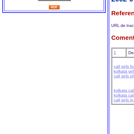
Referen
URL de trac
Coment
1
De
call girls f
kolkata gir
call girls 
kolkata call
kolkata call
call girls i