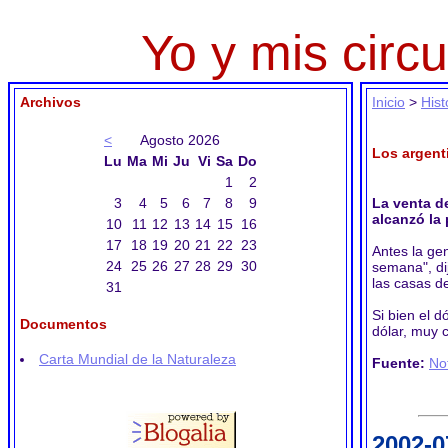
Yo y mis circu
Archivos
Inicio
>
Hist
<
Agosto 2026
Los argent
Lu
Ma
Mi
Ju
Vi
Sa
Do
1
2
3
4
5
6
7
8
9
La venta d
alcanzó la 
10
11
12
13
14
15
16
17
18
19
20
21
22
23
Antes la ge
24
25
26
27
28
29
30
semana", di
las casas de
31
Si bien el 
Documentos
dólar, muy 
Carta Mundial de la Naturaleza
Fuente:
No
2002-0